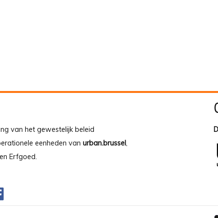
ing van het gewestelijk beleid
D
operationele eenheden van
urban.brussel
,
en Erfgoed.