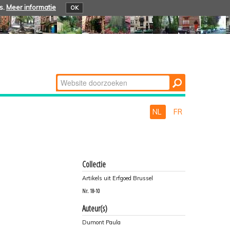
s.
Meer informatie
OK
Zoek
Geavanceerd
zoeken...
NL
FR
Collectie
Artikels uit Erfgoed Brussel
Nr.
18-10
Auteur(s)
Dumont Paula