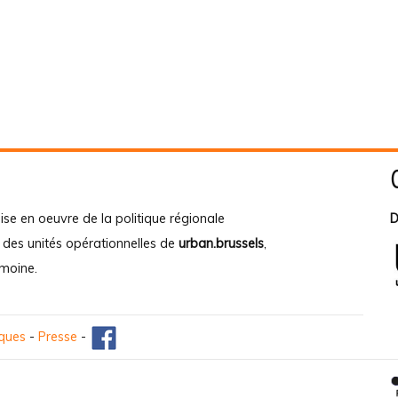
ise en oeuvre de la politique régionale
D
e des unités opérationnelles de
urban.brussels
,
imoine
.
iques
-
Presse
-