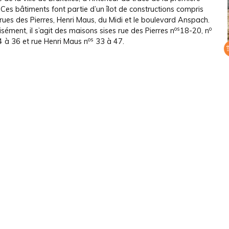
 Ces bâtiments font partie d’un îlot de constructions compris
 rues des Pierres, Henri Maus, du Midi et le boulevard Anspach.
os
o
isément, il s’agit des maisons sises rue des Pierres n
18-20, n
os
 à 36 et rue Henri Maus n
33 à 47.