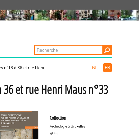
Chercher par
Recherche
avancée…
NL
FR
es n°18 à 36 et rue Henri
 à 36 et rue Henri Maus n°33
Collection
Archéologie à Bruxelles
N°
9-1