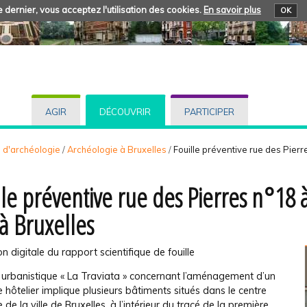
 dernier, vous acceptez l'utilisation des cookies.
En savoir plus
OK
AGIR
DÉCOUVRIR
PARTICIPER
s d'archéologie
/
Archéologie à Bruxelles
/
Fouille préventive rue des Pierr
lle préventive rue des Pierres n°18
 à Bruxelles
on digitale du rapport scientifique de fouille
t urbanistique « La Traviata » concernant l’aménagement d’un
hôtelier implique plusieurs bâtiments situés dans le centre
e de la ville de Bruxelles, à l’intérieur du tracé de la première