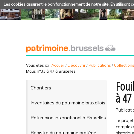
Les cookies assurent le bon fonctionnement de notre site. En utilisant ce
Vous êtes ici :
Accueil
/
Découvrir
/
Publications
/
Collection
Maus n°33 à 47 à Bruxelles
Foui
Chantiers
à 47
Inventaires du patrimoine bruxellois
Publicati
Patrimoine international à Bruxelles
Le proje
complexe 
Registre du patrimoine protégé
historiqu