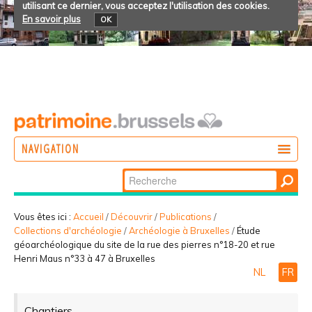
utilisant ce dernier, vous acceptez l'utilisation des cookies.
En savoir plus
OK
NAVIGATION
Chercher par
AGIR
Recherche
DÉCOUVRIR
avancée…
Vous êtes ici :
Accueil
/
Découvrir
/
Publications
/
Collections d'archéologie
/
Archéologie à Bruxelles
/
Étude
PARTICIPER
géoarchéologique du site de la rue des pierres n°18-20 et rue
Henri Maus n°33 à 47 à Bruxelles
NL
FR
Chantiers