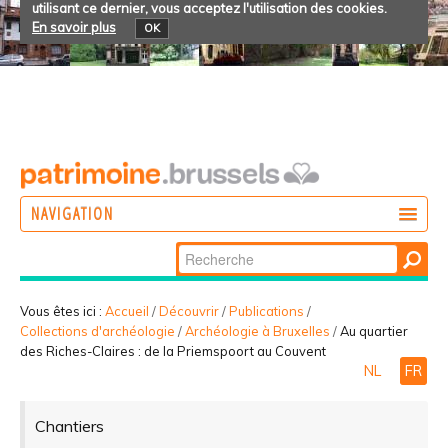
utilisant ce dernier, vous acceptez l'utilisation des cookies.
En savoir plus
OK
NAVIGATION
Chercher par
AGIR
Recherche
DÉCOUVRIR
avancée…
Vous êtes ici :
Accueil
/
Découvrir
/
Publications
/
Collections d'archéologie
/
Archéologie à Bruxelles
/
Au quartier
PARTICIPER
des Riches-Claires : de la Priemspoort au Couvent
NL
FR
Chantiers