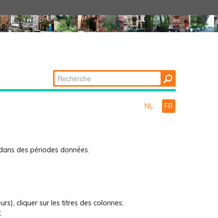
Chercher par
Recherche
avancée…
NL
FR
on dans des périodes données.
rs), cliquer sur les titres des colonnes;
;