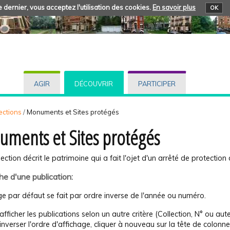
 dernier, vous acceptez l'utilisation des cookies.
En savoir plus
OK
AGIR
DÉCOUVRIR
PARTICIPER
ections
/
Monuments et Sites protégés
ments et Sites protégés
lection décrit le patrimoine qui a fait l'ojet d'un arrêté de protecti
e d'une publication:
ge par défaut se fait par ordre inverse de l'année ou numéro.
afficher les publications selon un autre critère (Collection, N° ou auteu
inverser l'ordre d'affichage, cliquer à nouveau sur la tête de colonne