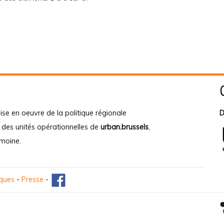
ise en oeuvre de la politique régionale
D
e des unités opérationnelles de
urban.brussels
,
imoine
.
iques
-
Presse
-