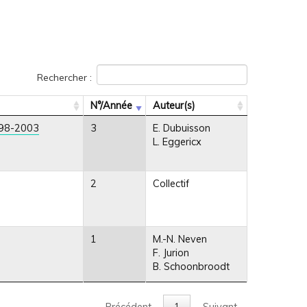
Rechercher :
N°/Année
Auteur(s)
1998-2003
3
E. Dubuisson
L. Eggericx
2
Collectif
1
M.-N. Neven
F. Jurion
B. Schoonbroodt
Précédent
1
Suivant