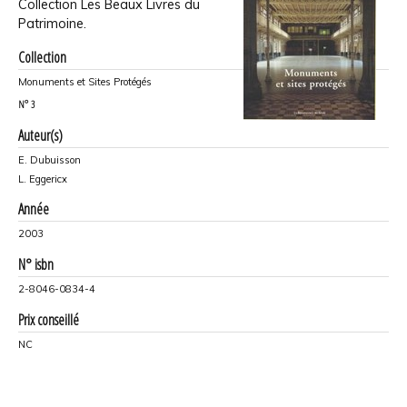
Collection Les Beaux Livres du
Patrimoine.
Collection
Monuments et Sites Protégés
N°
3
Auteur(s)
E. Dubuisson
L. Eggericx
Année
2003
N° isbn
2-8046-0834-4
Prix conseillé
NC