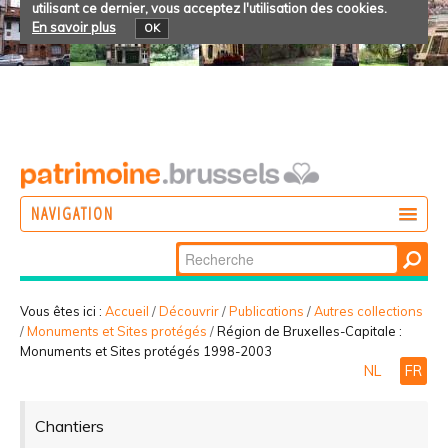
utilisant ce dernier, vous acceptez l'utilisation des cookies.
En savoir plus
OK
NAVIGATION
Chercher par
AGIR
Recherche
DÉCOUVRIR
avancée…
Vous êtes ici :
Accueil
/
Découvrir
/
Publications
/
Autres collections
/
Monuments et Sites protégés
/
Région de Bruxelles-Capitale :
PARTICIPER
Monuments et Sites protégés 1998-2003
NL
FR
Chantiers