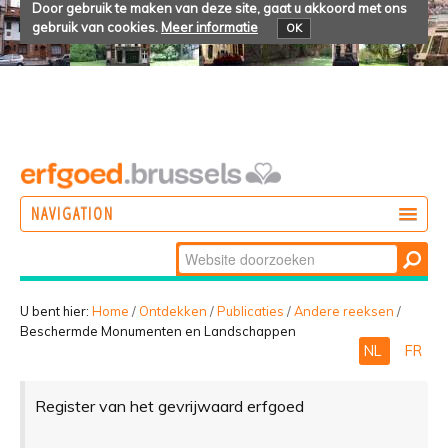
Door gebruik te maken van deze site, gaat u akkoord met ons
gebruik van cookies.
Meer informatie
OK
NAVIGATION
Zoek
DOEN
Geavanceerd
ONTDEKKEN
zoeken...
U bent hier:
Home
/
Ontdekken
/
Publicaties
/
Andere reeksen
/
Beschermde Monumenten en Landschappen
BELEVEN
NL
FR
Register van het gevrijwaard erfgoed