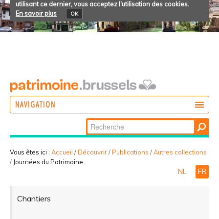
utilisant ce dernier, vous acceptez l'utilisation des cookies.
En savoir plus
OK
NAVIGATION
Chercher par
AGIR
Recherche
DÉCOUVRIR
avancée…
Vous êtes ici :
Accueil
/
Découvrir
/
Publications
/
Autres collections
/
Journées du Patrimoine
PARTICIPER
NL
FR
Chantiers