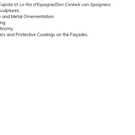
Cupola of
Le Roi d'Espagne/Den Coninck van Spaignien;
culptures;
e and Metal Ornementation;
ing;
chromy;
rs and Protective Coatings on the Façades.