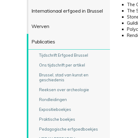
The 
Internationaal erfgoed in Brussel
The S
Ston
Guild
Werven
Poly
Rende
Publicaties
Tijdschrift Erfgoed Brussel
Ons tijdschrift per artikel
Brussel, stad van kunst en
geschiedenis
Reeksen over archeologie
Rondleidingen
Expositieboekjes
Praktische boekjes
Pedagogische erfgoedboekjes