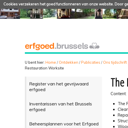
Cookies verzekeren het goed functionneren van onze website. Door geb
U bent hier:
Home
/
Ontdekken
/
Publicaties
/
Ons tijdschrift
Restauration Worksite
The 
Register van het gevrijwaard
erfgoed
Content:
Inventarissen van het Brussels
The R
erfgoed
Clean
Repai
Struc
Beheersplannen voor het Erfgoed
Wood