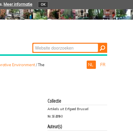
s.
Meer informatie
OK
Zoek
Geavanceerd
zoeken...
NL
FR
orative Environment
/
The
Collectie
Artikels uit Erfgoed Brussel
Nr.
SE-2018-3
Auteur(s)