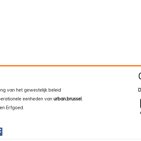
ing van het gewestelijk beleid
D
operationele eenheden van
urban.brussel
,
en Erfgoed.