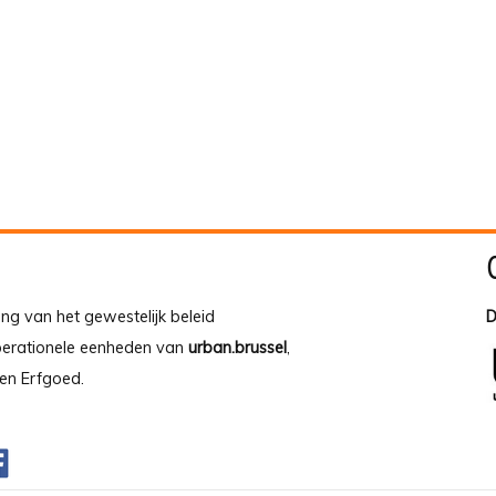
ing van het gewestelijk beleid
D
operationele eenheden van
urban.brussel
,
en Erfgoed.