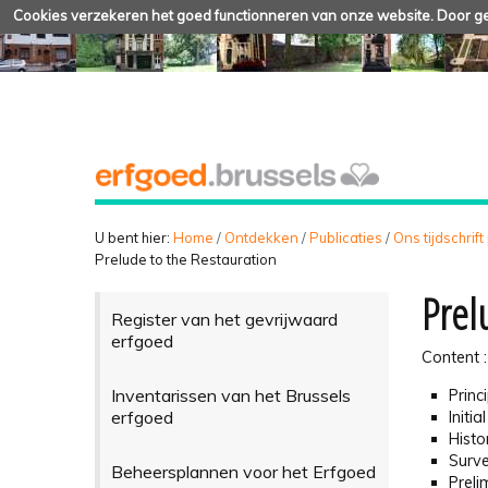
Cookies verzekeren het goed functionneren van onze website. Door geb
U bent hier:
Home
/
Ontdekken
/
Publicaties
/
Ons tijdschrift
Prelude to the Restauration
Prel
Register van het gevrijwaard
erfgoed
Content :
Inventarissen van het Brussels
Princ
erfgoed
Initi
Histo
Surve
Beheersplannen voor het Erfgoed
Preli