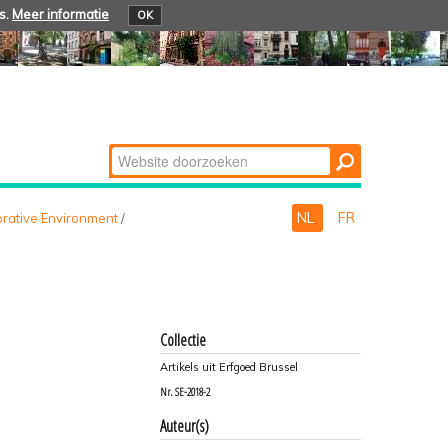
s.
Meer informatie
OK
Zoek
Geavanceerd
zoeken...
NL
FR
orative Environment
/
Collectie
Artikels uit Erfgoed Brussel
Nr.
SE-2018-2
Auteur(s)