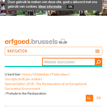
Door gebruik te maken van deze site, gaat u akkoord met ons
gebruik van cookies.
Meer informatie
OK
NAVIGATION
Zoek
DOEN
Geavanceerd
ONTDEKKEN
zoeken...
U bent hier:
Home
/
Ontdekken
/
Publicaties
/
Ons tijdschrift per artikel
/
BELEVEN
Special Editon 2018 : The Restauration of an Exceptional
Decorative Environment
/
Prelude to the Restauration
NL
FR