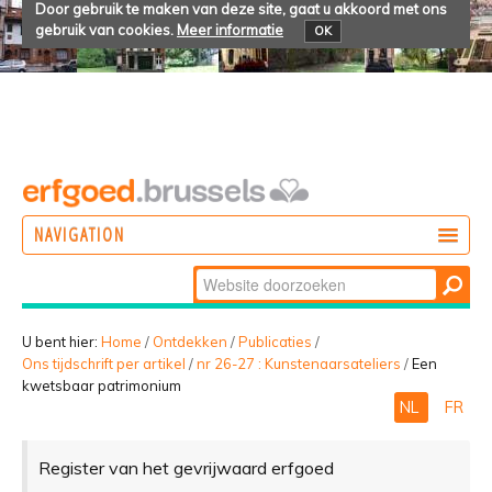
Door gebruik te maken van deze site, gaat u akkoord met ons
gebruik van cookies.
Meer informatie
OK
NAVIGATION
Zoek
DOEN
Geavanceerd
ONTDEKKEN
zoeken...
U bent hier:
Home
/
Ontdekken
/
Publicaties
/
Ons tijdschrift per artikel
/
nr 26-27 : Kunstenaarsateliers
/
Een
BELEVEN
kwetsbaar patrimonium
NL
FR
Register van het gevrijwaard erfgoed