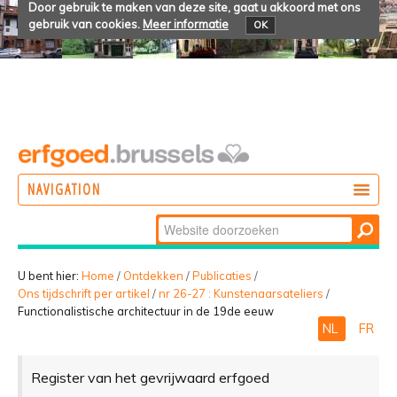
Door gebruik te maken van deze site, gaat u akkoord met ons
gebruik van cookies.
Meer informatie
OK
NAVIGATION
Zoek
DOEN
Geavanceerd
ONTDEKKEN
zoeken...
U bent hier:
Home
/
Ontdekken
/
Publicaties
/
Ons tijdschrift per artikel
/
nr 26-27 : Kunstenaarsateliers
/
BELEVEN
Functionalistische architectuur in de 19de eeuw
NL
FR
Register van het gevrijwaard erfgoed