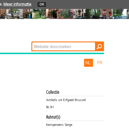
s.
Meer informatie
OK
Zoek
Geavanceerd
zoeken...
NL
FR
Collectie
Artikels uit Erfgoed Brussel
Nr.
9-1
Auteur(s)
Kempeneers Serge