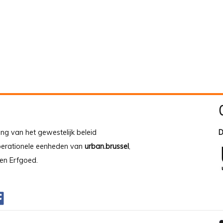
ing van het gewestelijk beleid
D
operationele eenheden van
urban.brussel
,
en Erfgoed.