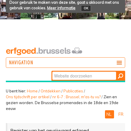
Door gebruik te maken van deze site, gaat u akkoord met ons
gebruik van cookies.
Meer informatie
OK
NAVIGATION
Zoek
DOEN
Geavanceerd
ONTDEKKEN
zoeken...
U bent hier:
Home
/
Ontdekken
/
Publicaties
/
Ons tijdschrift per artikel
/
nr 6-7 : Brussel, m'as-tu vu?
/
Zien en
BELEVEN
gezien worden. De Brusselse promenades in de 18de en 19de
eeuw
NL
FR
Register van het gevrijwaard erfgoed