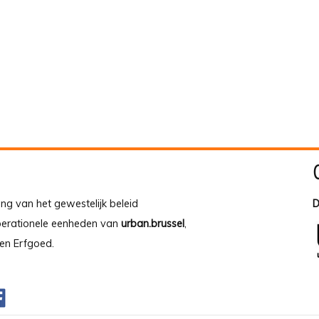
ing van het gewestelijk beleid
D
operationele eenheden van
urban.brussel
,
en Erfgoed.