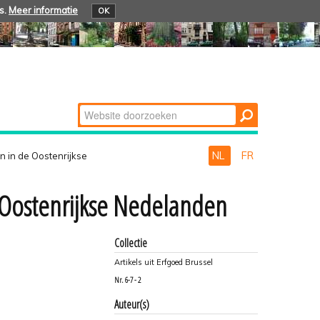
s.
Meer informatie
OK
Zoek
Geavanceerd
zoeken...
NL
FR
n in de Oostenrijkse
e Oostenrijkse Nedelanden
Collectie
Artikels uit Erfgoed Brussel
Nr.
6-7 - 2
Auteur(s)