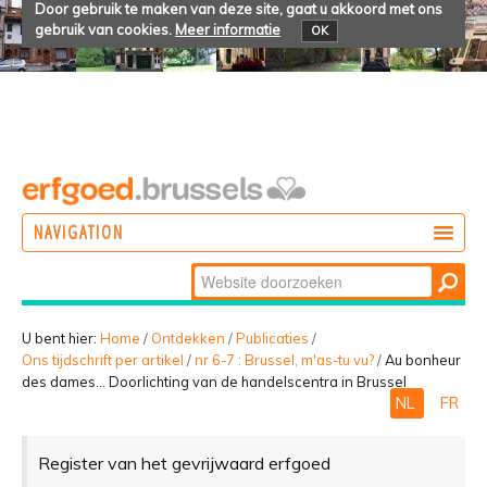
Door gebruik te maken van deze site, gaat u akkoord met ons
gebruik van cookies.
Meer informatie
OK
NAVIGATION
Zoek
DOEN
Geavanceerd
ONTDEKKEN
zoeken...
U bent hier:
Home
/
Ontdekken
/
Publicaties
/
Ons tijdschrift per artikel
/
nr 6-7 : Brussel, m'as-tu vu?
/
Au bonheur
BELEVEN
des dames… Doorlichting van de handelscentra in Brussel
NL
FR
Register van het gevrijwaard erfgoed