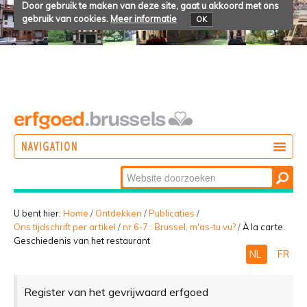
Door gebruik te maken van deze site, gaat u akkoord met ons
gebruik van cookies.
Meer informatie
OK
NAVIGATION
Zoek
DOEN
Geavanceerd
ONTDEKKEN
zoeken...
U bent hier:
Home
/
Ontdekken
/
Publicaties
/
Ons tijdschrift per artikel
/
nr 6-7 : Brussel, m'as-tu vu?
/
À la carte.
BELEVEN
Geschiedenis van het restaurant
NL
FR
Register van het gevrijwaard erfgoed