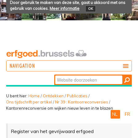
Door gebruik te maken van deze site, gaat u akkoord met ons
gebruik van cookies.
Meer informatie
OK
NAVIGATION
Zoek
DOEN
Geavanceerd
ONTDEKKEN
zoeken...
U bent hier:
Home
/
Ontdekken
/
Publicaties
/
Ons tijdschrift per artikel
/
Nr 39 : Kantoorreconversies
/
BELEVEN
Kantorenreconversie om wijken nieuw leven in te blazen
NL
FR
Register van het gevrijwaard erfgoed