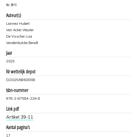
Nr.
39-11
Auteur(s)
Lionnez Hubert
Van Acker Wouter
De Visscher Lisa
Vandenbulcke Benoît
Jaar
2025
Nr wettelijk depot
D/2025/6860/008
Isbn-nummer
978-2-87584-226-8
Link pdf
Artikel 39-11
Aantal pagina's
17