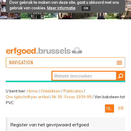
Door gebruik te maken van deze site, gaat u akkoord met ons
gebruik van cookies.
Meer informatie
OK
NAVIGATION
Zoek
DOEN
Geavanceerd
ONTDEKKEN
zoeken...
U bent hier:
Home
/
Ontdekken
/
Publicaties
/
Ons tijdschrift per artikel
/
Nr 38 : Focus 1939-99
/
Van baksteen tot
BELEVEN
PVC
NL
FR
Register van het gevrijwaard erfgoed