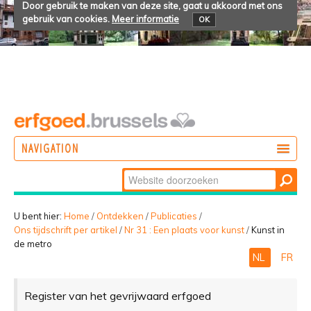
Door gebruik te maken van deze site, gaat u akkoord met ons
gebruik van cookies.
Meer informatie
OK
NAVIGATION
Zoek
DOEN
Geavanceerd
ONTDEKKEN
zoeken...
U bent hier:
Home
/
Ontdekken
/
Publicaties
/
Ons tijdschrift per artikel
/
Nr 31 : Een plaats voor kunst
/
Kunst in
BELEVEN
de metro
NL
FR
Register van het gevrijwaard erfgoed