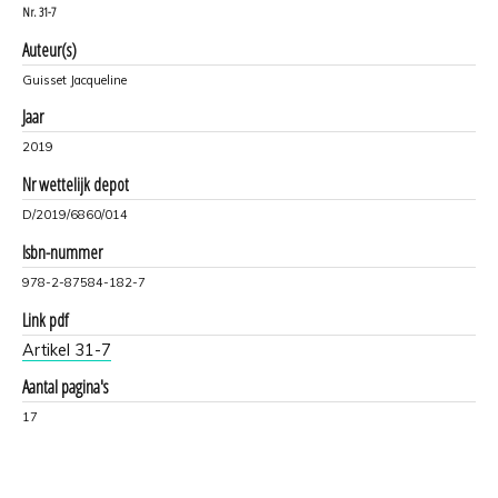
Nr.
31-7
Auteur(s)
Guisset Jacqueline
Jaar
2019
Nr wettelijk depot
D/2019/6860/014
Isbn-nummer
978-2-87584-182-7
Link pdf
Artikel 31-7
Aantal pagina's
17