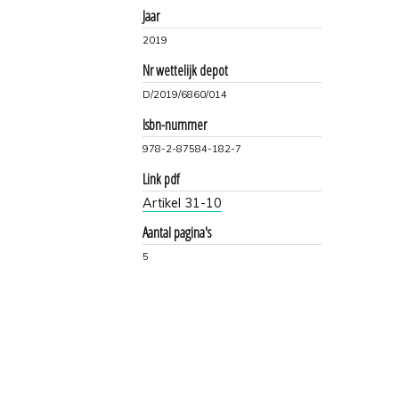
Jaar
2019
Nr wettelijk depot
D/2019/6860/014
Isbn-nummer
978-2-87584-182-7
Link pdf
Artikel 31-10
Aantal pagina's
5