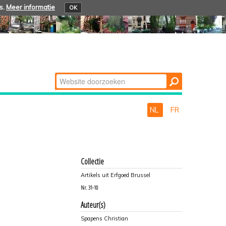
s.
Meer informatie
OK
Zoek
Geavanceerd
zoeken...
NL
FR
Collectie
Artikels uit Erfgoed Brussel
Nr.
31-10
Auteur(s)
Spapens Christian