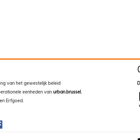
ing van het gewestelijk beleid
D
operationele eenheden van
urban.brussel
,
en Erfgoed.