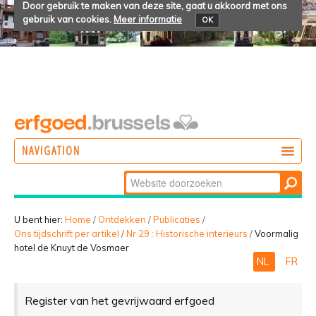
Door gebruik te maken van deze site, gaat u akkoord met ons
gebruik van cookies.
Meer informatie
OK
NAVIGATION
Zoek
DOEN
Geavanceerd
ONTDEKKEN
zoeken...
U bent hier:
Home
/
Ontdekken
/
Publicaties
/
Ons tijdschrift per artikel
/
Nr 29 : Historische interieurs
/
Voormalig
BELEVEN
hotel de Knuyt de Vosmaer
NL
FR
Register van het gevrijwaard erfgoed