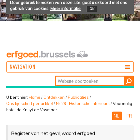
Door gebruik te maken van deze site, gaat u akkoord met ons
gebruik van cookies.
Meer informatie
OK
NAVIGATION
Zoek
DOEN
Geavanceerd
ONTDEKKEN
zoeken...
U bent hier:
Home
/
Ontdekken
/
Publicaties
/
Ons tijdschrift per artikel
/
Nr 29 : Historische interieurs
/
Voormalig
BELEVEN
hotel de Knuyt de Vosmaer
NL
FR
Register van het gevrijwaard erfgoed