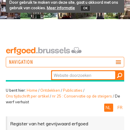
Door gebruik te maken van deze site, gaat u akkoord met ons
gebruik van cookies.
Meer informatie
OK
NAVIGATION
Zoek
DOEN
Geavanceerd
ONTDEKKEN
zoeken...
U bent hier:
Home
/
Ontdekken
/
Publicaties
/
Ons tijdschrift per artikel
/
nr 25 : Conservatie op de steigers
/
De
BELEVEN
werf verhuist
NL
FR
Register van het gevrijwaard erfgoed