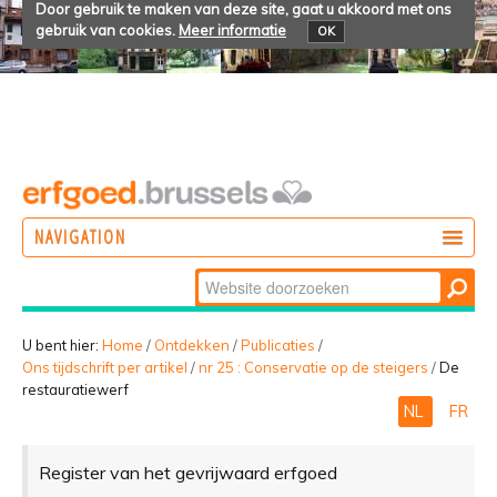
Door gebruik te maken van deze site, gaat u akkoord met ons
gebruik van cookies.
Meer informatie
OK
NAVIGATION
Zoek
DOEN
Geavanceerd
ONTDEKKEN
zoeken...
U bent hier:
Home
/
Ontdekken
/
Publicaties
/
Ons tijdschrift per artikel
/
nr 25 : Conservatie op de steigers
/
De
BELEVEN
restauratiewerf
NL
FR
Register van het gevrijwaard erfgoed