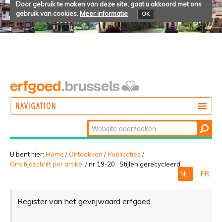
Door gebruik te maken van deze site, gaat u akkoord met ons
gebruik van cookies.
Meer informatie
OK
NAVIGATION
Zoek
DOEN
Geavanceerd
ONTDEKKEN
zoeken...
U bent hier:
Home
/
Ontdekken
/
Publicaties
/
Ons tijdschrift per artikel
/
nr 19-20 : Stijlen gerecycleerd
BELEVEN
NL
FR
Register van het gevrijwaard erfgoed