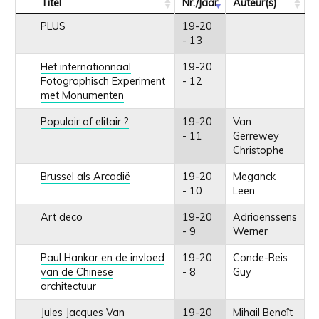
Titel
Nr./Jaar
Auteur(s)
PLUS
19-20
- 13
Het internationnaal
19-20
Fotographisch Experiment
- 12
met Monumenten
Populair of elitair ?
19-20
Van
- 11
Gerrewey
Christophe
Brussel als Arcadië
19-20
Meganck
- 10
Leen
Art deco
19-20
Adriaenssens
- 9
Werner
Paul Hankar en de invloed
19-20
Conde-Reis
van de Chinese
- 8
Guy
architectuur
Jules Jacques Van
19-20
Mihail Benoît