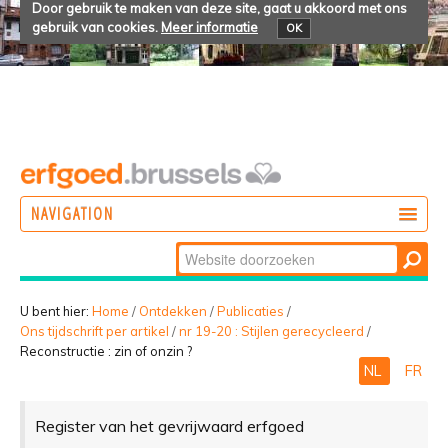
Door gebruik te maken van deze site, gaat u akkoord met ons
gebruik van cookies.
Meer informatie
OK
NAVIGATION
Zoek
DOEN
Geavanceerd
ONTDEKKEN
zoeken...
U bent hier:
Home
/
Ontdekken
/
Publicaties
/
Ons tijdschrift per artikel
/
nr 19-20 : Stijlen gerecycleerd
/
BELEVEN
Reconstructie : zin of onzin ?
NL
FR
Register van het gevrijwaard erfgoed