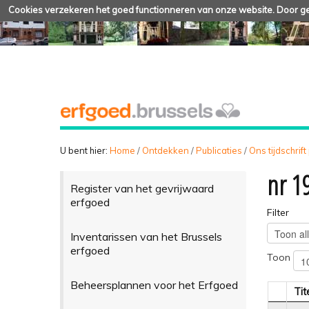
Cookies verzekeren het goed functionneren van onze website. Door geb
U bent hier:
Home
/
Ontdekken
/
Publicaties
/
Ons tijdschrift
nr 19
Register van het gevrijwaard
erfgoed
Filter
Inventarissen van het Brussels
erfgoed
Toon
Beheersplannen voor het Erfgoed
Tit