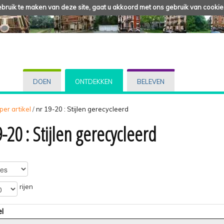
ruik te maken van deze site, gaat u akkoord met ons gebruik van cookie
DOEN
ONTDEKKEN
BELEVEN
 per artikel
/
nr 19-20 : Stijlen gerecycleerd
-20 : Stijlen gerecycleerd
rijen
el