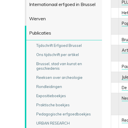
PL
Internationaal erfgoed in Brussel
Het
Werven
Pop
Publicaties
Bru
Tijdschrift Erfgoed Brussel
Art
Ons tijdschrift per artikel
Brussel, stad van kunst en
Pau
geschiedenis
Jul
Reeksen over archeologie
Rondleidingen
De 
Expositieboekjes
Neo
Praktische boekjes
Pedagogische erfgoedboekjes
Rec
URBAN RESEARCH