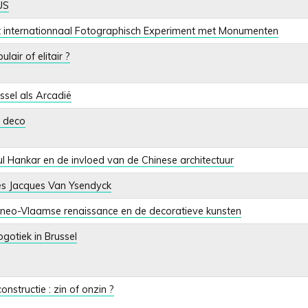
US
 internationnaal Fotographisch Experiment met Monumenten
ulair of elitair ?
ssel als Arcadië
 deco
l Hankar en de invloed van de Chinese architectuur
es Jacques Van Ysendyck
neo-Vlaamse renaissance en de decoratieve kunsten
gotiek in Brussel
onstructie : zin of onzin ?