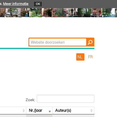
s.
Meer informatie
OK
Zoek
Geavanceerd
zoeken...
NL
FR
Zoek:
Nr./Jaar
Auteur(s)