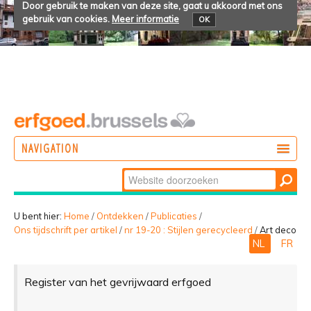
Door gebruik te maken van deze site, gaat u akkoord met ons
gebruik van cookies.
Meer informatie
OK
NAVIGATION
Zoek
DOEN
Geavanceerd
ONTDEKKEN
zoeken...
U bent hier:
Home
/
Ontdekken
/
Publicaties
/
Ons tijdschrift per artikel
/
nr 19-20 : Stijlen gerecycleerd
/
Art deco
BELEVEN
NL
FR
Register van het gevrijwaard erfgoed