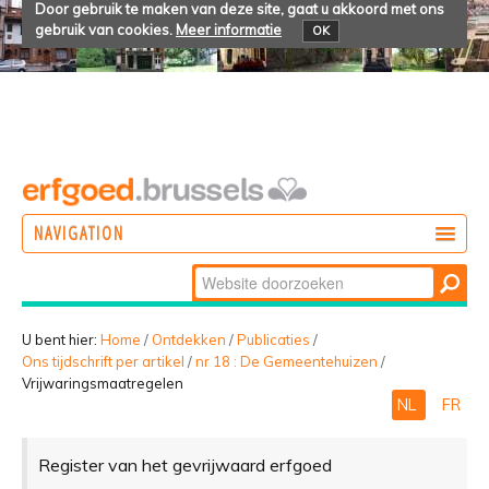
Door gebruik te maken van deze site, gaat u akkoord met ons
gebruik van cookies.
Meer informatie
OK
NAVIGATION
Zoek
DOEN
Geavanceerd
ONTDEKKEN
zoeken...
U bent hier:
Home
/
Ontdekken
/
Publicaties
/
Ons tijdschrift per artikel
/
nr 18 : De Gemeentehuizen
/
BELEVEN
Vrijwaringsmaatregelen
NL
FR
Register van het gevrijwaard erfgoed