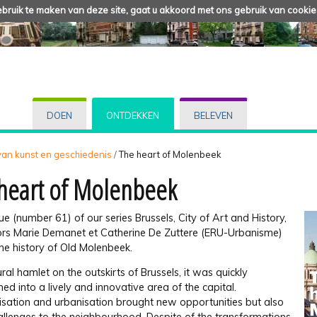
ruik te maken van deze site, gaat u akkoord met ons gebruik van cookie
DOEN
ONTDEKKEN
BELEVEN
 van kunst en geschiedenis
/
The heart of Molenbeek
heart of Molenbeek
ssue (number 61) of our series Brussels, City of Art and History,
ors Marie Demanet et Catherine De Zuttere (ERU-Urbanisme)
he history of Old Molenbeek.
ral hamlet on the outskirts of Brussels, it was quickly
ed into a lively and innovative area of the capital.
lisation and urbanisation brought new opportunities but also