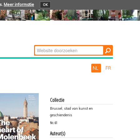
s.
Meer informatie
OK
Zoek
Geavanceerd
zoeken...
NL
FR
Collectie
Brussel, stad van kunst en
geschiendenis
Nr.
61
Auteur(s)