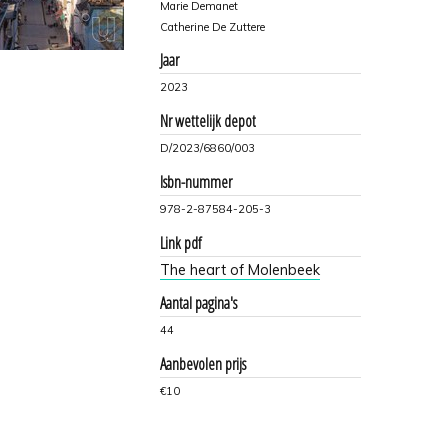
Marie Demanet
Catherine De Zuttere
Jaar
2023
Nr wettelijk depot
D/2023/6860/003
Isbn-nummer
978-2-87584-205-3
Link pdf
The heart of Molenbeek
Aantal pagina's
44
Aanbevolen prijs
€10