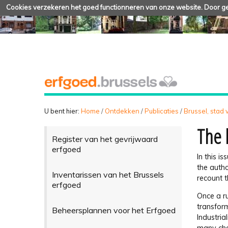
Cookies verzekeren het goed functionneren van onze website. Door geb
U bent hier:
Home
/
Ontdekken
/
Publicaties
/
Brussel, stad
The 
Register van het gevrijwaard
erfgoed
In this i
the auth
Inventarissen van het Brussels
recount t
erfgoed
Once a ru
transform
Beheersplannen voor het Erfgoed
Industria