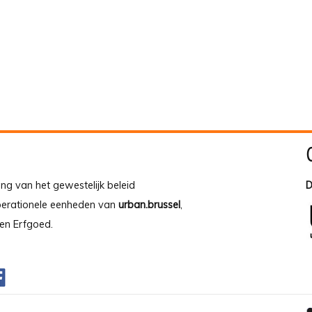
ing van het gewestelijk beleid
D
operationele eenheden van
urban.brussel
,
en Erfgoed.