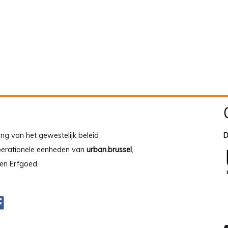
ing van het gewestelijk beleid
D
operationele eenheden van
urban.brussel
,
en Erfgoed.