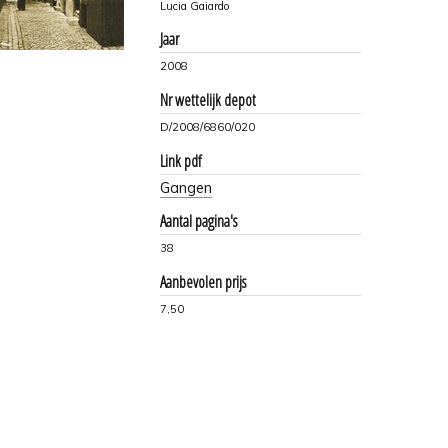
Lucia Gaiardo
Jaar
2008
Nr wettelijk depot
D/2008/6860/020
Link pdf
Gangen
Aantal pagina's
38
Aanbevolen prijs
7,50