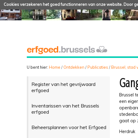
Cookies verzekeren het goed functionneren van onze website. Door geb
U bent hier:
Home
/
Ontdekken
/
Publicaties
/
Brussel, stad
Gang
Register van het gevrijwaard
erfgoed
Brussel 
een eigen
Inventarissen van het Brussels
openbare 
erfgoed
stedenbo
gaat op 
Beheersplannen voor het Erfgoed
Herdruk