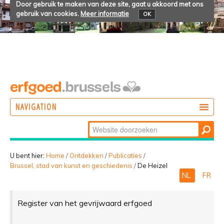
Door gebruik te maken van deze site, gaat u akkoord met ons
gebruik van cookies.
Meer informatie
OK
NAVIGATION
Zoek
DOEN
Geavanceerd
ONTDEKKEN
zoeken...
U bent hier:
Home
/
Ontdekken
/
Publicaties
/
Brussel, stad van kunst en geschiedenis
/
De Heizel
BELEVEN
NL
FR
Register van het gevrijwaard erfgoed