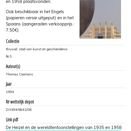
en 1958 plaatsvonden.
Ook beschikbaar in het Engels
(papieren versie uitgeput) en in het
Spaans (aangeraden verkoopprijs :
7,50€).
Collectie
Brussel, stad van kunst en geschiendenis
Nr.
5
Auteur(s)
Thomas Coomans
Jaar
1994
Nr wettelijk depot
D/1994/6842/06
Link pdf
De Heizel en de wereldtentoonstellingen van 1935 en 1958