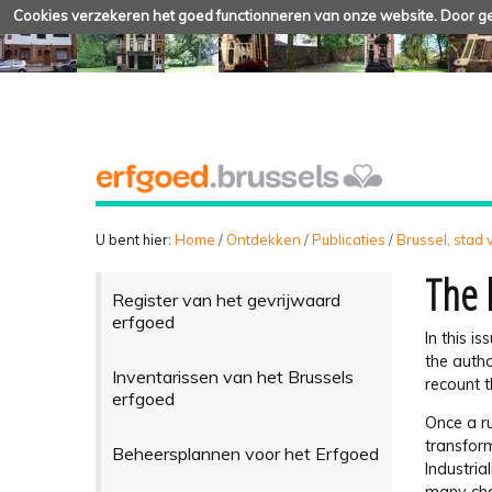
Cookies verzekeren het goed functionneren van onze website. Door geb
U bent hier:
Home
/
Ontdekken
/
Publicaties
/
Brussel, stad
The 
Register van het gevrijwaard
erfgoed
In this i
the auth
Inventarissen van het Brussels
recount t
erfgoed
Once a ru
transform
Beheersplannen voor het Erfgoed
Industria