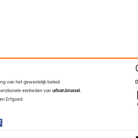
ing van het gewestelijk beleid
D
operationele eenheden van
urban.brussel
,
en Erfgoed.