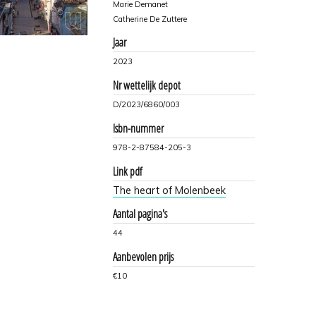
Marie Demanet
Catherine De Zuttere
Jaar
2023
Nr wettelijk depot
D/2023/6860/003
Isbn-nummer
978-2-87584-205-3
Link pdf
The heart of Molenbeek
Aantal pagina's
44
Aanbevolen prijs
€10