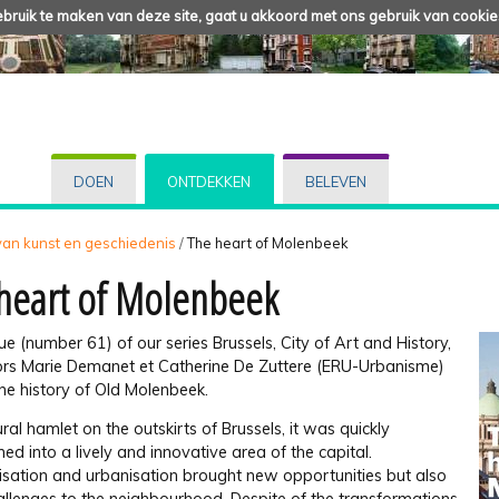
ruik te maken van deze site, gaat u akkoord met ons gebruik van cookie
DOEN
ONTDEKKEN
BELEVEN
 van kunst en geschiedenis
/
The heart of Molenbeek
heart of Molenbeek
ssue (number 61) of our series Brussels, City of Art and History,
ors Marie Demanet et Catherine De Zuttere (ERU-Urbanisme)
he history of Old Molenbeek.
ral hamlet on the outskirts of Brussels, it was quickly
ed into a lively and innovative area of the capital.
lisation and urbanisation brought new opportunities but also