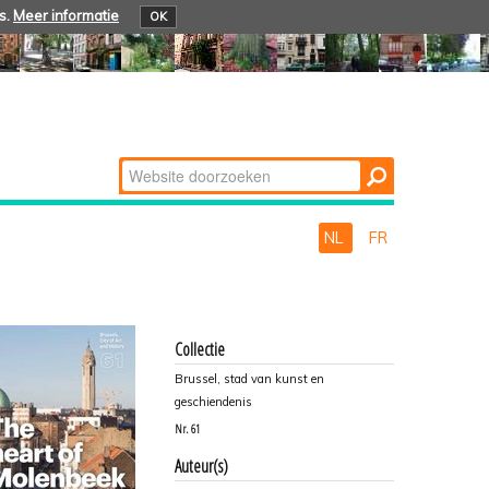
s.
Meer informatie
OK
Zoek
Geavanceerd
zoeken...
NL
FR
Collectie
Brussel, stad van kunst en
geschiendenis
Nr.
61
Auteur(s)