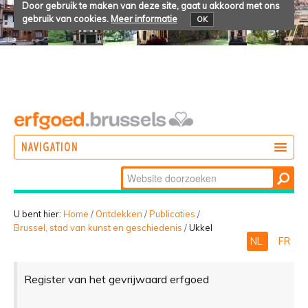
Door gebruik te maken van deze site, gaat u akkoord met ons
gebruik van cookies.
Meer informatie
OK
NAVIGATION
Zoek
DOEN
Geavanceerd
ONTDEKKEN
zoeken...
U bent hier:
Home
/
Ontdekken
/
Publicaties
/
Brussel, stad van kunst en geschiedenis
/
Ukkel
BELEVEN
NL
FR
Register van het gevrijwaard erfgoed