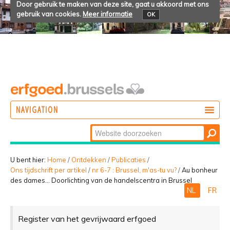
Door gebruik te maken van deze site, gaat u akkoord met ons
gebruik van cookies.
Meer informatie
OK
NAVIGATION
Zoek
DOEN
Geavanceerd
ONTDEKKEN
zoeken...
U bent hier:
Home
/
Ontdekken
/
Publicaties
/
Ons tijdschrift per artikel
/
nr 6-7 : Brussel, m'as-tu vu?
/
Au bonheur
BELEVEN
des dames… Doorlichting van de handelscentra in Brussel
NL
FR
Register van het gevrijwaard erfgoed