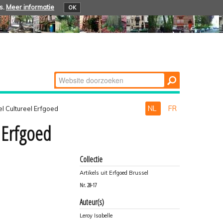
s.
Meer informatie
OK
Zoek
Geavanceerd
zoeken...
NL
FR
l Cultureel Erfgoed
 Erfgoed
Collectie
Artikels uit Erfgoed Brussel
Nr.
28-17
Auteur(s)
Leroy Isabelle