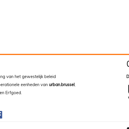
ing van het gewestelijk beleid
D
operationele eenheden van
urban.brussel
,
en Erfgoed.