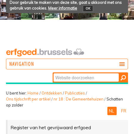
Door gebruik te maken van deze site, gaat u akkoord met ons
gebruik van cookies.
Meer informatie
OK
NAVIGATION
Zoek
DOEN
Geavanceerd
ONTDEKKEN
zoeken...
U bent hier:
Home
/
Ontdekken
/
Publicaties
/
Ons tijdschrift per artikel
/
nr 18 : De Gemeentehuizen
/
Schatten
BELEVEN
op zolder
NL
FR
Register van het gevrijwaard erfgoed