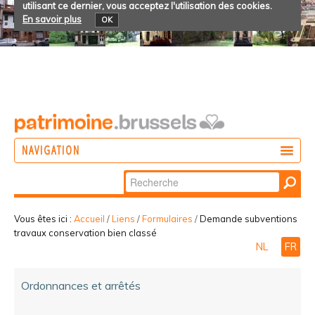
utilisant ce dernier, vous acceptez l'utilisation des cookies.
En savoir plus
OK
NAVIGATION
Chercher par
AGIR
Recherche
DÉCOUVRIR
avancée…
Vous êtes ici :
Accueil
/
Liens
/
Formulaires
/
Demande subventions
travaux conservation bien classé
PARTICIPER
NL
FR
Ordonnances et arrêtés