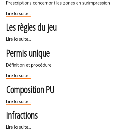
-
Prescriptions concernant les zones en surimpression
zones
Lire la suite…
en
Les règles du jeu
surimpression
-
Les
Lire la suite…
règles
Permis unique
du
jeu
-
Définition et procédure
Permis
Lire la suite…
unique
Composition PU
-
Composition
Lire la suite…
PU
infractions
-
infractions
Lire la suite…
-