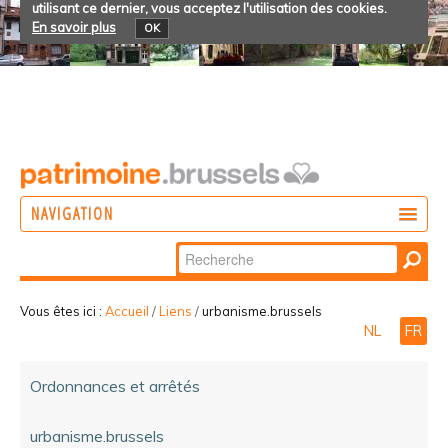
utilisant ce dernier, vous acceptez l'utilisation des cookies.
En savoir plus
OK
NAVIGATION
Chercher par
AGIR
Recherche
DÉCOUVRIR
avancée…
Vous êtes ici :
Accueil
/
Liens
/
urbanisme.brussels
NL
FR
PARTICIPER
Ordonnances et arrêtés
urbanisme.brussels