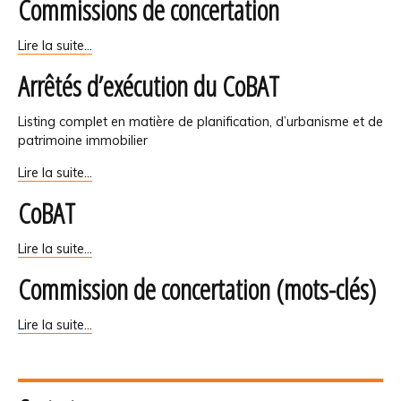
Commissions de concertation
-
Commissions
Lire la suite…
de
Arrêtés d’exécution du CoBAT
concertation
-
Listing complet en matière de planification, d’urbanisme et de
patrimoine immobilier
Arrêtés
Lire la suite…
d’exécution
CoBAT
du
CoBAT
-
CoBAT
Lire la suite…
-
Commission de concertation (mots-clés)
Commission
Lire la suite…
de
concertation
(mots-
clés)