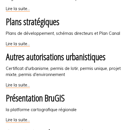
Performance
Lire la suite…
énergétique
Plans stratégiques
des
bâtiments
-
Plans de développement, schémas directeurs et Plan Canal
Plans
Lire la suite…
stratégiques
Autres autorisations urbanistiques
-
Certificat d'urbanisme, permis de lotir, permis unique, projet
mixte, permis d'environnement
Autres
Lire la suite…
autorisations
Présentation BruGIS
urbanistiques
-
la platforme cartografique régionale
Présentation
Lire la suite…
BruGIS