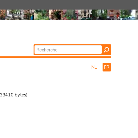
Chercher par
Recherche
avancée…
NL
FR
33410 bytes)