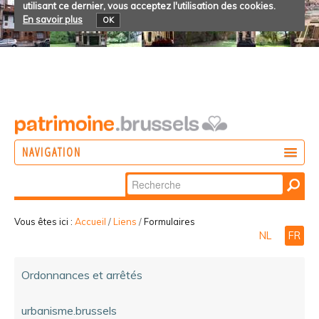
utilisant ce dernier, vous acceptez l'utilisation des cookies.
En savoir plus
OK
NAVIGATION
Chercher par
AGIR
Recherche
DÉCOUVRIR
avancée…
Vous êtes ici :
Accueil
/
Liens
/
Formulaires
NL
FR
PARTICIPER
Ordonnances et arrêtés
urbanisme.brussels