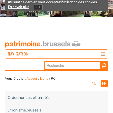
utilisant ce dernier, vous acceptez l'utilisation des cookies.
En savoir plus
OK
NAVIGATION
Chercher par
AGIR
Recherche
DÉCOUVRIR
avancée…
Vous êtes ici :
Accueil
/
Liens
/
PCI
NL
FR
PARTICIPER
Ordonnances et arrêtés
urbanisme.brussels