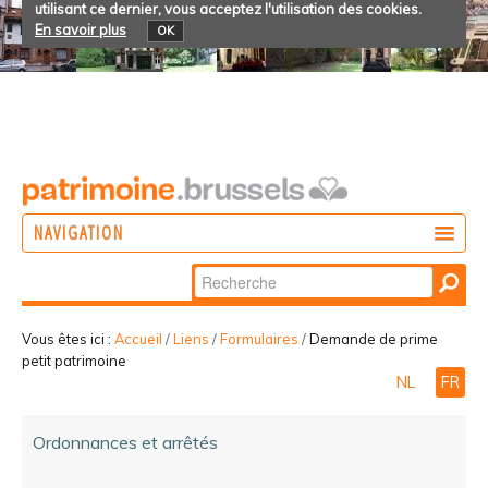
utilisant ce dernier, vous acceptez l'utilisation des cookies.
En savoir plus
OK
NAVIGATION
Chercher par
AGIR
Recherche
DÉCOUVRIR
avancée…
Vous êtes ici :
Accueil
/
Liens
/
Formulaires
/
Demande de prime
petit patrimoine
PARTICIPER
NL
FR
Ordonnances et arrêtés