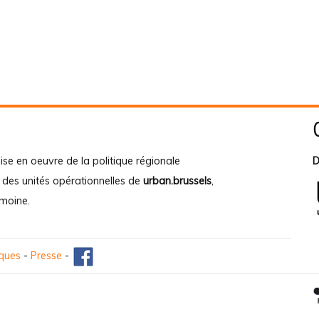
ise en oeuvre de la politique régionale
D
e des unités opérationnelles de
urban.brussels
,
imoine
.
iques
-
Presse
-