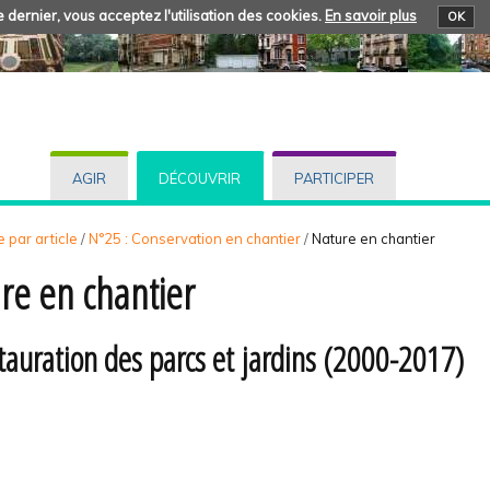
 dernier, vous acceptez l'utilisation des cookies.
En savoir plus
OK
AGIR
DÉCOUVRIR
PARTICIPER
 par article
/
N°25 : Conservation en chantier
/
Nature en chantier
re en chantier
tauration des parcs et jardins (2000-2017)