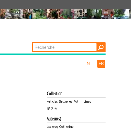
Chercher par
Recherche
avancée…
NL
FR
Collection
Articles Bruxelles Patrimoines
N°
25 - 9
Auteur(s)
Leclercq Catherine