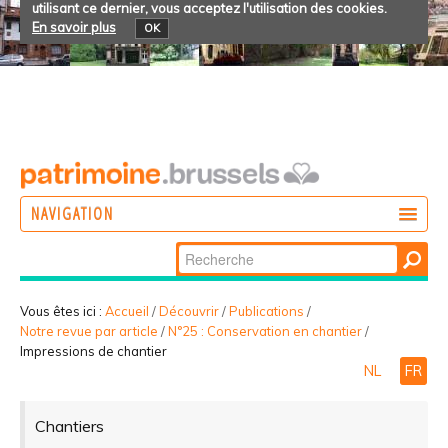
utilisant ce dernier, vous acceptez l'utilisation des cookies.
En savoir plus
OK
NAVIGATION
Chercher par
AGIR
Recherche
DÉCOUVRIR
avancée…
Vous êtes ici :
Accueil
/
Découvrir
/
Publications
/
Notre revue par article
/
N°25 : Conservation en chantier
/
PARTICIPER
Impressions de chantier
NL
FR
Chantiers