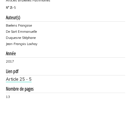
Articles Bruxelles Patrimoines
N°
25 - 5
Auteur(s)
Boelens Françoise
De Sart Emmanuelle
Duquesne Stéphane
Jean-François Loxhay
Année
2017
Lien pdf
Article 25 - 5
Nombre de pages
13