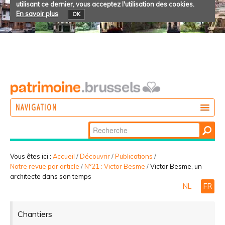
utilisant ce dernier, vous acceptez l'utilisation des cookies.
En savoir plus
OK
NAVIGATION
Chercher par
AGIR
Recherche
DÉCOUVRIR
avancée…
Vous êtes ici :
Accueil
/
Découvrir
/
Publications
/
Notre revue par article
/
N°21 : Victor Besme
/
Victor Besme, un
PARTICIPER
architecte dans son temps
NL
FR
Chantiers