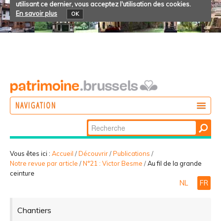
utilisant ce dernier, vous acceptez l'utilisation des cookies.
En savoir plus
OK
NAVIGATION
Chercher par
AGIR
Recherche
DÉCOUVRIR
avancée…
Vous êtes ici :
Accueil
/
Découvrir
/
Publications
/
Notre revue par article
/
N°21 : Victor Besme
/
Au fil de la grande
PARTICIPER
ceinture
NL
FR
Chantiers