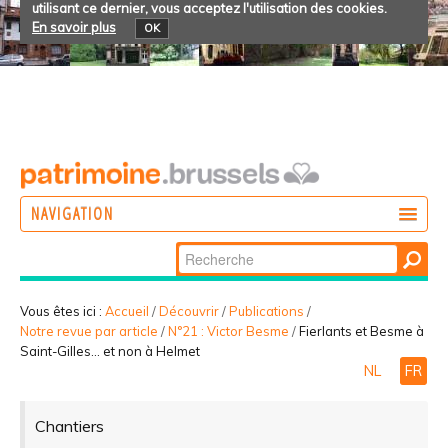
utilisant ce dernier, vous acceptez l'utilisation des cookies.
En savoir plus
OK
NAVIGATION
Chercher par
AGIR
Recherche
DÉCOUVRIR
avancée…
Vous êtes ici :
Accueil
/
Découvrir
/
Publications
/
Notre revue par article
/
N°21 : Victor Besme
/
Fierlants et Besme à
PARTICIPER
Saint-Gilles... et non à Helmet
NL
FR
Chantiers